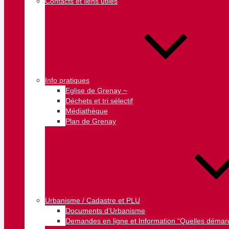
Contacts et liens utiles
Info pratiques
Eglise de Grenay ~
Déchets et tri sélectif
Médiathèque
Plan de Grenay
Urbanisme / Cadastre et PLU
Documents d’Urbanisme
Demandes en ligne et Information “Quelles démarc