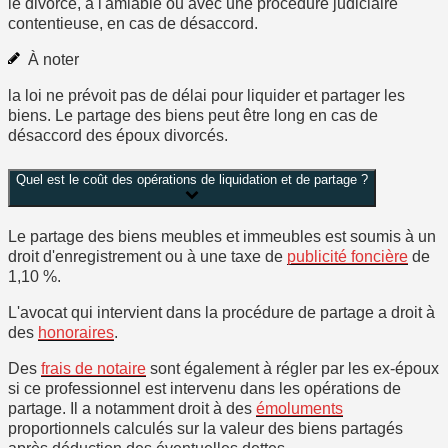
le divorce
, à l'amiable ou avec une procédure judiciaire
contentieuse, en cas de désaccord.
À noter
la loi ne prévoit pas de délai pour liquider et partager les
biens. Le partage des biens peut être long en cas de
désaccord des époux divorcés.
Quel est le coût des opérations de liquidation et de partage ?
Le partage des biens meubles et immeubles est soumis à un
droit d'enregistrement ou à une taxe de
publicité foncière
de
1,10 %
.
L'avocat qui intervient dans la procédure de partage a droit à
des
honoraires
.
Des
frais de notaire
sont également à régler par les ex-époux
si ce professionnel est intervenu dans les opérations de
partage. Il a notamment droit à des
émoluments
proportionnels calculés sur la valeur des biens partagés