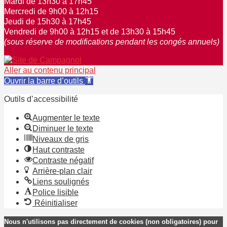
Mardi de 13h30 à 17h45
Mercredi de 9h00 à 12h15
Jeudi de 15h30 à 17h45
Vendredi de 9h00 à 12h15 et de 13h30 à 15h45
(sous réserve de modifications pendant les congés annuels)
Aller au contenu principal
Ouvrir la barre d’outils
Outils d’accessibilité
Augmenter le texte
Diminuer le texte
Niveaux de gris
Haut contraste
Contraste négatif
Arrière-plan clair
Liens soulignés
Police lisible
Réinitialiser
Nous n'utilisons pas directement de cookies (non obligatoires) pour